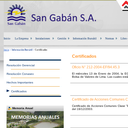
Inicio
La Empresa
Instalaciones
Gestión
Información Bursátil
Normas
Libro 
Inicio
>
Información Bursátil
>
Certificados
Certificados
Resolución Gerencial
Oficio N° 212-2004-EF/94.45.3
El miércoles 13 de Enero de 2004, la EGE
Resolución Conasev
Bolsa de Valores de Lima. Las cuales est
Hechos Importantes
Certificados
Certificado de Acciones Comunes C
Certificado de Acciones Comunes Clase "B
Memoria Anual
del 19/12/2003.