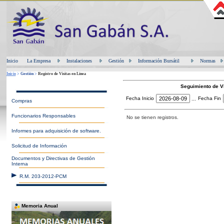
Inicio
La Empresa
Instalaciones
Gestión
Información Bursátil
Normas
Inicio
>
Gestión
>
Registro de Visitas en Línea
Seguimiento de V
Fecha Inicio
Fecha Fin
...
Compras
Funcionarios Responsables
No se tienen registros.
Informes para adquisición de software.
Solicitud de Información
Documentos y Directivas de Gestión
Interna
R.M. 203-2012-PCM
Memoria Anual